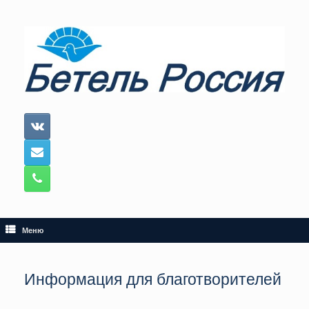
Перейти
к
содержанию
Меню
Информация для благотворителей